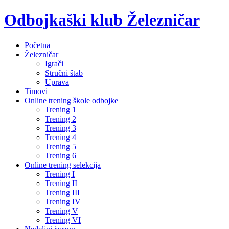
Odbojkaški klub Železničar
Početna
Železničar
Igrači
Stručni štab
Uprava
Timovi
Online trening škole odbojke
Trening 1
Trening 2
Trening 3
Trening 4
Trening 5
Trening 6
Online trening selekcija
Trening I
Trening II
Trening III
Trening IV
Trening V
Trening VI