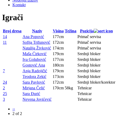
Nedeljni izazov
Kontakt
Igrači
Broj dresa
Naziv
Visina
Težina
Pozicija
14
Ana Popović
177cm
Primač servisa
11
Sofija Trifunović
172cm
Primač servisa
Natalija Živković
174cm
Primač servisa
Maša Ćirković
179cm
Srednji bloker
Iva Golubović
177cm
Srednji bloker
Gostović Ana
180cm
Srednji bloker
7
Anja Radojičić
179cm
Srednji bloker
Teodora Zekić
173cm
Srednji bloker
24
Sara Pavlović
172cm
Srednji bloker/korektor
2
Mirjana Čelić
170cm
58kg
Tehnicar
25
Sara Đurić
Tehnicar
3
Nevena Jovićević
Tehnicar
‹‹
2 of 2