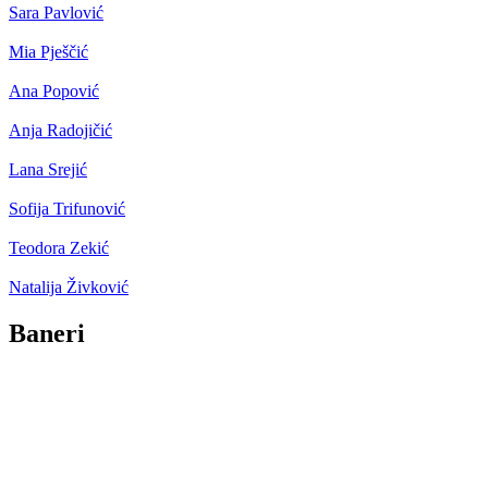
Sara Pavlović
Mia Pješčić
Ana Popović
Anja Radojičić
Lana Srejić
Sofija Trifunović
Teodora Zekić
Natalija Živković
Baneri