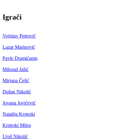
Igrači
Vojislav Petrović
Lazar Marinović
Pavle Dramićanin
Milorad Jašić
Mirjana Čelić
Dušan Nikolić
Jovana Jovićević
Natalija Krsteski
Krsteski Milos
Uroš Nikolić