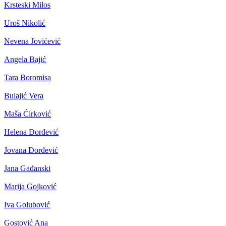
Krsteski Milos
Uroš Nikolić
Nevena Jovićević
Angela Bajić
Tara Boromisa
Bulajić Vera
Maša Ćirković
Helena Đorđević
Jovana Đorđević
Jana Gađanski
Marija Gojković
Iva Golubović
Gostović Ana