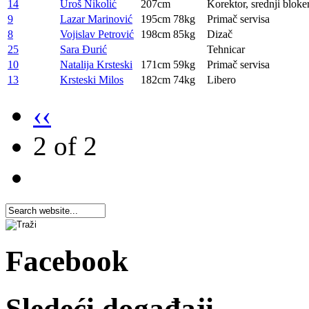
14
Uroš Nikolić
207cm
Korektor, srednji bloke
9
Lazar Marinović
195cm
78kg
Primač servisa
8
Vojislav Petrović
198cm
85kg
Dizač
25
Sara Đurić
Tehnicar
10
Natalija Krsteski
171cm
59kg
Primač servisa
13
Krsteski Milos
182cm
74kg
Libero
‹‹
2 of 2
Facebook
Sledeći događaji