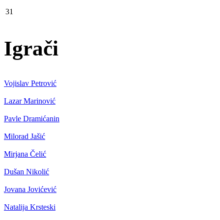
31
Igrači
Vojislav Petrović
Lazar Marinović
Pavle Dramićanin
Milorad Jašić
Mirjana Čelić
Dušan Nikolić
Jovana Jovićević
Natalija Krsteski