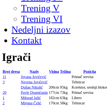
Trening V
Trening VI
Nedeljni izazov
Kontakt
Igrači
Broj dresa
Naziv
Visina
Težina
Pozicija
11
Jovana Jovićević
Primač servisa
3
Nevena Jovićević
Tehnicar
Dušan Nikolić
206cm
95kg
Korektor, srednji bloke
20
Pavle Dramićanin
177cm
73kg
Primač servisa
1
Milorad Jašić
182cm
63kg
Libero
2
Mirjana Čelić
170cm
58kg
Tehnicar