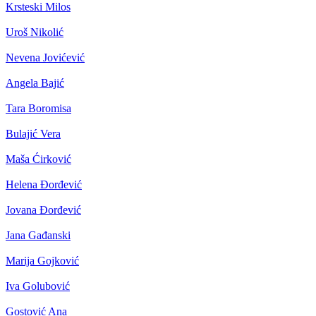
Krsteski Milos
Uroš Nikolić
Nevena Jovićević
Angela Bajić
Tara Boromisa
Bulajić Vera
Maša Ćirković
Helena Đorđević
Jovana Đorđević
Jana Gađanski
Marija Gojković
Iva Golubović
Gostović Ana