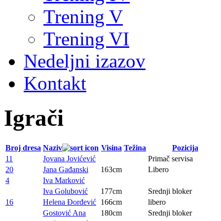
Trening V
Trening VI
Nedeljni izazov
Kontakt
Igrači
Broj dresa
Naziv
Visina
Težina
Pozicija
11
Jovana Jovićević
Primač servisa
20
Jana Gađanski
163cm
Libero
4
Iva Marković
Iva Golubović
177cm
Srednji bloker
16
Helena Đorđević
166cm
libero
Gostović Ana
180cm
Srednji bloker