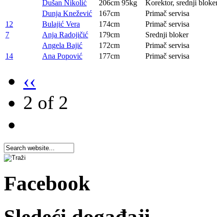
Dušan Nikolić
206cm
95kg
Korektor, srednji bloke
Dunja Knežević
167cm
Primač servisa
12
Bulajić Vera
174cm
Primač servisa
7
Anja Radojičić
179cm
Srednji bloker
Angela Bajić
172cm
Primač servisa
14
Ana Popović
177cm
Primač servisa
‹‹
2 of 2
Facebook
Sledeći događaji