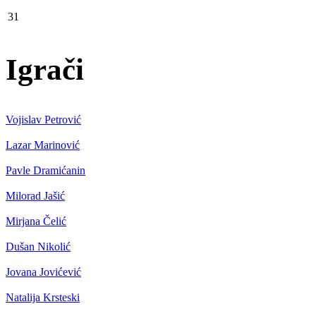
31
Igrači
Vojislav Petrović
Lazar Marinović
Pavle Dramićanin
Milorad Jašić
Mirjana Čelić
Dušan Nikolić
Jovana Jovićević
Natalija Krsteski