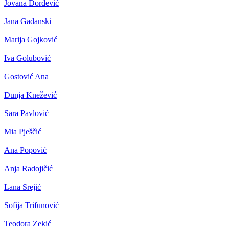
Jovana Đorđević
Jana Gađanski
Marija Gojković
Iva Golubović
Gostović Ana
Dunja Knežević
Sara Pavlović
Mia Pješčić
Ana Popović
Anja Radojičić
Lana Srejić
Sofija Trifunović
Teodora Zekić