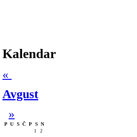
Kalendar
«
Avgust
»
P
U
S
Č
P
S
N
1
2