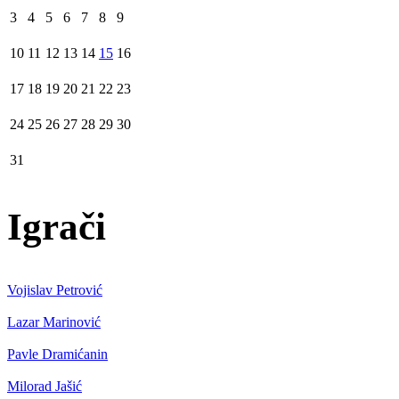
3
4
5
6
7
8
9
10
11
12
13
14
15
16
17
18
19
20
21
22
23
24
25
26
27
28
29
30
31
Igrači
Vojislav Petrović
Lazar Marinović
Pavle Dramićanin
Milorad Jašić