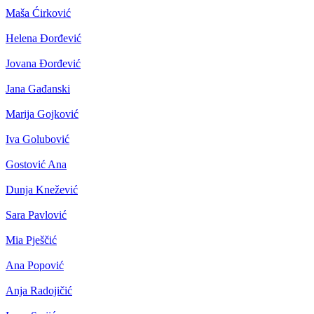
Maša Ćirković
Helena Đorđević
Jovana Đorđević
Jana Gađanski
Marija Gojković
Iva Golubović
Gostović Ana
Dunja Knežević
Sara Pavlović
Mia Pješčić
Ana Popović
Anja Radojičić