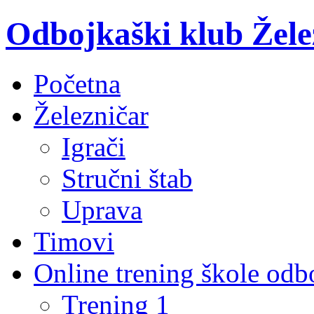
Odbojkaški klub Žele
Početna
Železničar
Igrači
Stručni štab
Uprava
Timovi
Online trening škole odb
Trening 1