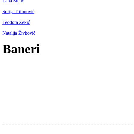
Lana Srejić
Sofija Trifunović
Teodora Zekić
Natalija Živković
Baneri