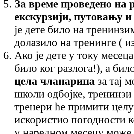
За време проведено на 
екскурзији, путовању и 
је дете било на тренинзи
долазило на тренинге ( из
Ако је дете у току месец
било ког разлога!), а бил
цела чланарина
за тај 
школи одбојке, тренинзи 
тренери ће примити целу
искористио погодности к
у наредном месецу може