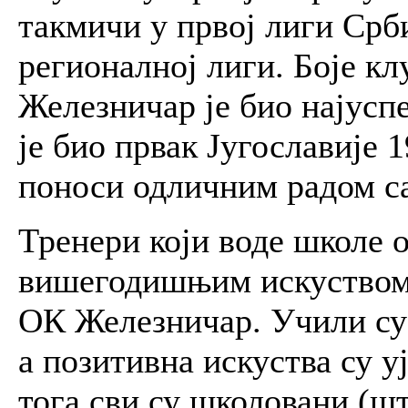
такмичи у првој лиги Срб
регионалној лиги. Боје кл
Железничар је био најусп
је био првак Југославије 
поноси одличним радом с
Тренери који воде школе о
вишегодишњим искуством 
ОК Железничар. Учили су 
а позитивна искуства су 
тога сви су школовани (што