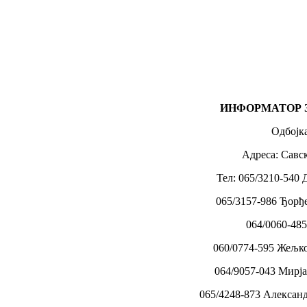
ИНФОРМАТОР 
Одбојк
Адреса: Савск
Тел: 065/3210-540
065/3157-986 Ђор
064/0060-48
060/0774-595 Жељк
064/9057-043 Мирј
065/4248-873 Алексан