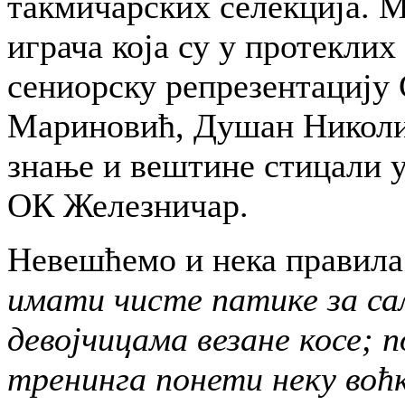
такмичарских селекција. М
играча која су у протеклих
сениорску репрезентацију
Мариновић, Душан Николић
знање и вештине стицали у
ОК Железничар.
Невешћемо и нека правила 
имати чисте патике за сал
девојчицама везане косе; 
тренинга понети неку воћк