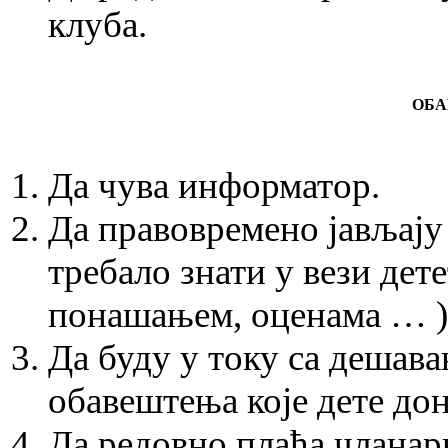
клуба.
ОБА
Да чува информатор.
Да правовремено јављају
требало знати у вези дет
понашањем, оценама … )
Да буду у току са дешава
обавештења које дете до
Да редовно плаћа члана