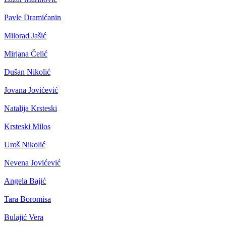
Pavle Dramićanin
Milorad Jašić
Mirjana Čelić
Dušan Nikolić
Jovana Jovićević
Natalija Krsteski
Krsteski Milos
Uroš Nikolić
Nevena Jovićević
Angela Bajić
Tara Boromisa
Bulajić Vera