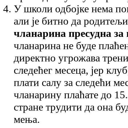
У школи одбојке нема по
али је битно да родитељи
чланарина пресудна за 
чланарина не буде плаћен
директно угрожава трени
следећег месеца, јер клу
плати салу за следећи ме
чланарину плаћате до 15. 
стране трудити да она бу
мења.