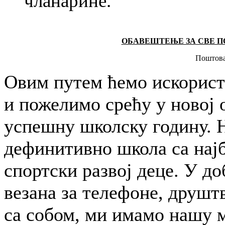
чланарине.
ОБАВЕШТЕЊЕ ЗА СВЕ П
Поштова
Овим путем ћемо искорист
и пожелимо срећу у новој 
успешну школску годину. Н
дефинитивно школа са нај
спортски развој деце. У до
везана за телефоне, друшт
са собом, ми имамо нашу м