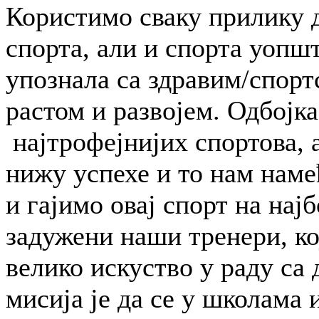
Користимо сваку прилику 
спорта, али и спорта уопшт
упознала са здравим/спор
растом и развојем. Одбојка
најтрофејнијих спортова, 
нижу успехе и то нам намећ
и гајимо овај спорт на нај
задужени наши тренери, ко
велико искуство у раду са 
мисија је да се у школама