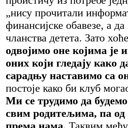
„нису прочитали информато
финансијске обавезе, а да
чланства детета. Зато хо
одвојимо оне којима је и
оних који гледају како д
сарадњу наставимо са 
постоје како би клуб мог
Ми се трудимо да будем
свим родитељима, па од 
према нама.
Таквим међу