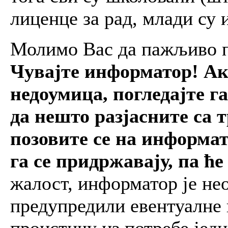
лиценце за рад, млади су 
Молимо Вас да пажљиво пр
Чувајте информатор! Ак
недоумица, погледајте га
да нешто разјасните са 
позовите се на информат
га се придржавају, па ће
жалост, информатор је не
предупредили евентуалне 
проистичу из потребе једн