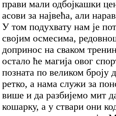
прави мали одбојкашки цен
асови за највећа, али нара
У том подухвату нам је пот
својим осмесима, редовнош
допринос на сваком тренин
остало ће магија овог спо
позната по великом броју д
ретко, а нама служи за пон
више и да разбијемо мит д
кошарку, а у ствари они ко