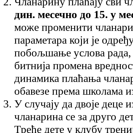
Чланарину плаћају сви чл
дин. месечно до 15. у ме
може променити чланари
параметара који је одређу
побољшање услова рада, 
битнија промена вредност
динамика плаћања чланар
обавезе према школама и
У случају да двоје деце 
чланарина се за друго де
Треће дете у клубу трени