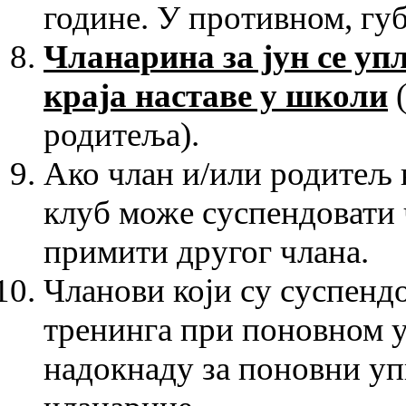
године. У противном, губ
Чланарина за јун се уп
краја наставе у школи
(
родитеља).
Ако члан и/или родитељ н
клуб може суспендовати 
примити другог члана.
Чланови који су суспенд
тренинга при поновном у
надокнаду за поновни уп