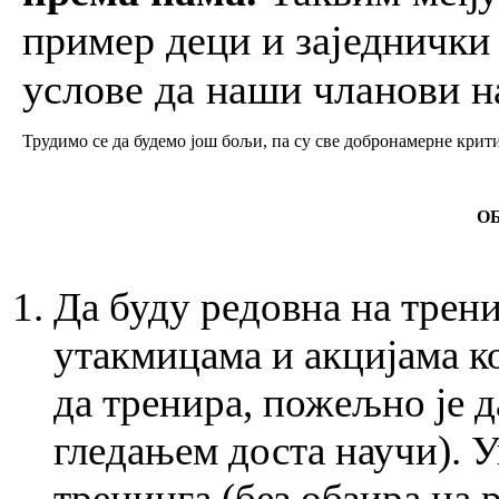
пример деци и заједнички
услове да наши чланови н
Трудимо се да будемо још бољи, па су све добронамерне крит
О
Да буду редовна на трен
утакмицама и акцијама ко
да тренира, пожељно је да
гледањем доста научи). У
тренинга (без обзира на р