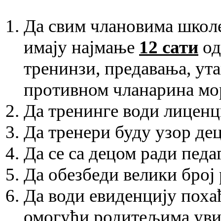
Да свим члановима школе
имају најмање
12 сати
од
тренинзи, предавања, ут
противном чланарина мо
Да тренинге води лиценц
Да тренери буду узор дец
Да се са децом ради педа
Да обезбеди велики број 
Да води евиденцију похађ
омогући родитељима уви