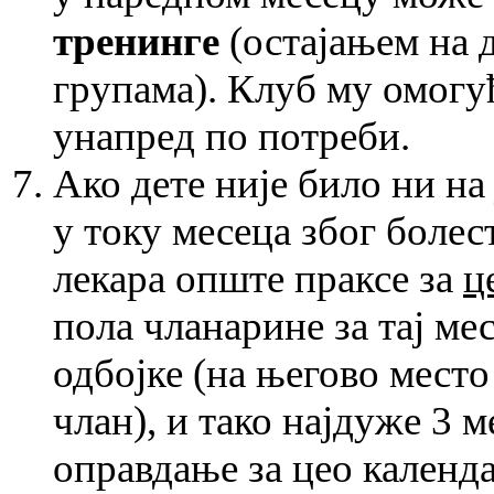
тренинге
(остајањем на 
групама). Клуб му омогу
унапред по потреби.
Ако дете није било ни на
у току месеца због болес
лекара опште праксе за
ц
пола чланарине за тај ме
одбојке (на његово мест
члан), и тако најдуже 3 м
оправдање за цео календа