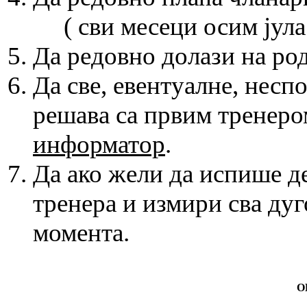
( сви месеци осим јула и
Да редовно долази на ро
Да све, евентуалне, несп
решава са првим тренеро
информатор
.
Да ако жели да испише д
тренера и измири сва дуг
момента.
О