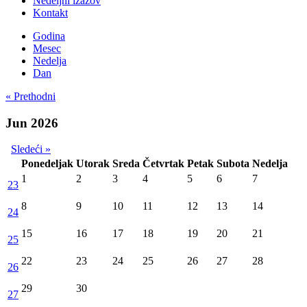
Nedeljni izazov
Kontakt
Godina
Mesec
Nedelja
Dan
« Prethodni
Jun 2026
Sledeći »
Ponedeljak
Utorak
Sreda
Četvrtak
Petak
Subota
Nedelja
1
2
3
4
5
6
7
23
8
9
10
11
12
13
14
24
15
16
17
18
19
20
21
25
22
23
24
25
26
27
28
26
29
30
27