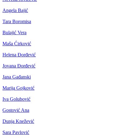
Angela Bajić
Tara Boromisa
Bulajić Vera
Maša Ćirković
Helena Đorđević
Jovana Đorđević
Jana Gađanski
Marija Gojković
Iva Golubović
Gostović Ana
Dunja Knežević
Sara Pavlović