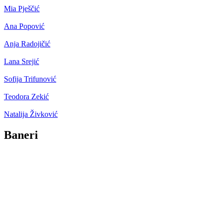
Mia Pješčić
Ana Popović
Anja Radojičić
Lana Srejić
Sofija Trifunović
Teodora Zekić
Natalija Živković
Baneri