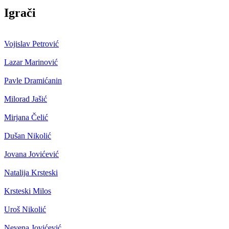
Igrači
Vojislav Petrović
Lazar Marinović
Pavle Dramićanin
Milorad Jašić
Mirjana Čelić
Dušan Nikolić
Jovana Jovićević
Natalija Krsteski
Krsteski Milos
Uroš Nikolić
Nevena Jovićević