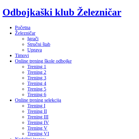
Odbojkaški klub Železničar
Početna
Železničar
Igrači
Stručni štab
Uprava
Timovi
Online trening škole odbojke
Trening 1
Trening 2
Trening 3
Trening 4
Trening 5
Trening 6
Online trening selekcija
Trening I
Trening II
Trening III
Trening IV
Trening V
Trening VI