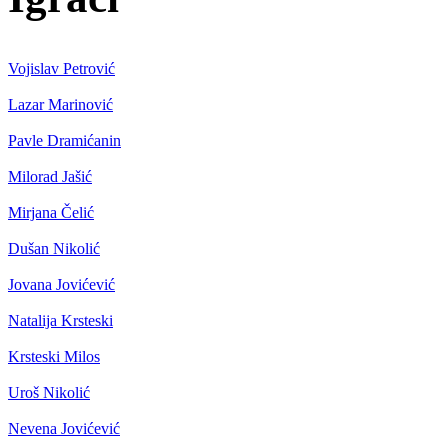
Vojislav Petrović
Lazar Marinović
Pavle Dramićanin
Milorad Jašić
Mirjana Čelić
Dušan Nikolić
Jovana Jovićević
Natalija Krsteski
Krsteski Milos
Uroš Nikolić
Nevena Jovićević