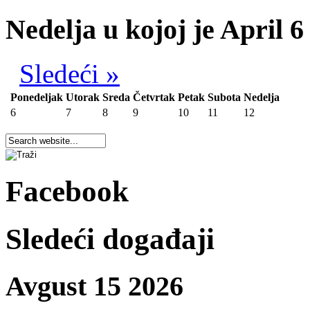
Nedelja u kojoj je April 6
Sledeći »
Ponedeljak
Utorak
Sreda
Četvrtak
Petak
Subota
Nedelja
6
7
8
9
10
11
12
Facebook
Sledeći događaji
Avgust 15 2026