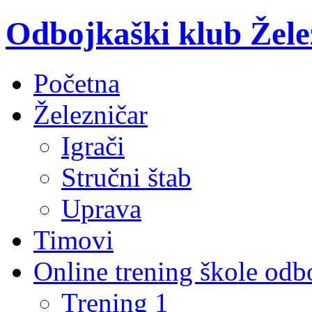
Odbojkaški klub Žele
Početna
Železničar
Igrači
Stručni štab
Uprava
Timovi
Online trening škole odb
Trening 1