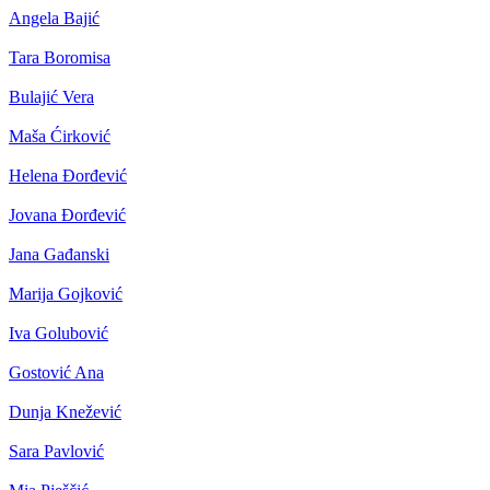
Angela Bajić
Tara Boromisa
Bulajić Vera
Maša Ćirković
Helena Đorđević
Jovana Đorđević
Jana Gađanski
Marija Gojković
Iva Golubović
Gostović Ana
Dunja Knežević
Sara Pavlović