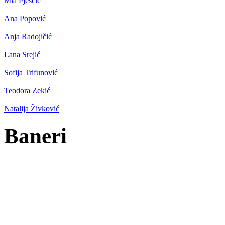
Mia Pješčić
Ana Popović
Anja Radojičić
Lana Srejić
Sofija Trifunović
Teodora Zekić
Natalija Živković
Baneri