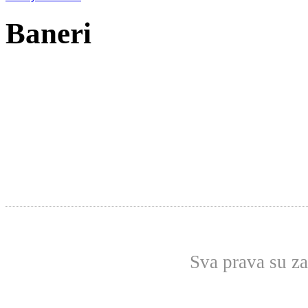
Baneri
Sva prava su z