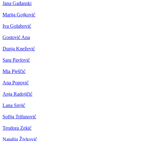
Jana Gađanski
Marija Gojković
Iva Golubović
Gostović Ana
Dunja Knežević
Sara Pavlović
Mia Pješčić
Ana Popović
Anja Radojičić
Lana Srejić
Sofija Trifunović
Teodora Zekić
Natalija Živković