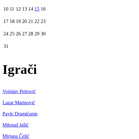
10
11
12
13
14
15
16
17
18
19
20
21
22
23
24
25
26
27
28
29
30
31
Igrači
Vojislav Petrović
Lazar Marinović
Pavle Dramićanin
Milorad Jašić
Mirjana Čelić