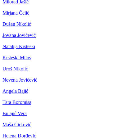
Milorad Jašić
Mirjana Čelić
Dušan Nikolić
Jovana Jovićević
Natalija Krsteski
Krsteski Milos
Uroš Nikolić
Nevena Jovićević
Angela Bajić
Tara Boromisa
Bulajić Vera
Maša Ćirković
Helena Đorđević