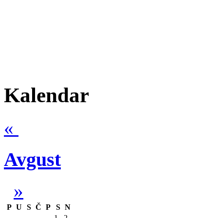
Kalendar
«
Avgust
»
P
U
S
Č
P
S
N
1
2