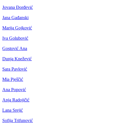
Jovana Đorđević
Jana Gađanski
Marija Gojković
Iva Golubović
Gostović Ana
Dunja Knežević
Sara Pavlović
Mia Pješčić
Ana Popović
Anja Radojičić
Lana Srejić
Sofija Trifunović