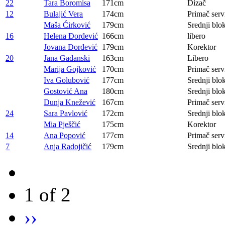
22
Tara Boromisa
171cm
Dizač
12
Bulajić Vera
174cm
Primač serv
Maša Ćirković
179cm
Srednji blo
16
Helena Đorđević
166cm
libero
Jovana Đorđević
179cm
Korektor
20
Jana Gađanski
163cm
Libero
Marija Gojković
170cm
Primač serv
Iva Golubović
177cm
Srednji blo
Gostović Ana
180cm
Srednji blo
Dunja Knežević
167cm
Primač serv
24
Sara Pavlović
172cm
Srednji blo
Mia Pješčić
175cm
Korektor
14
Ana Popović
177cm
Primač serv
7
Anja Radojičić
179cm
Srednji blo
1 of 2
››