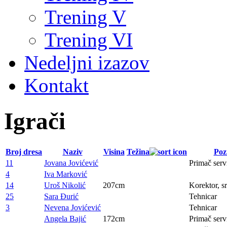
Trening V
Trening VI
Nedeljni izazov
Kontakt
Igrači
Broj dresa
Naziv
Visina
Težina
Pozi
11
Jovana Jovićević
Primač serv
4
Iva Marković
14
Uroš Nikolić
207cm
Korektor, sr
25
Sara Đurić
Tehnicar
3
Nevena Jovićević
Tehnicar
Angela Bajić
172cm
Primač serv