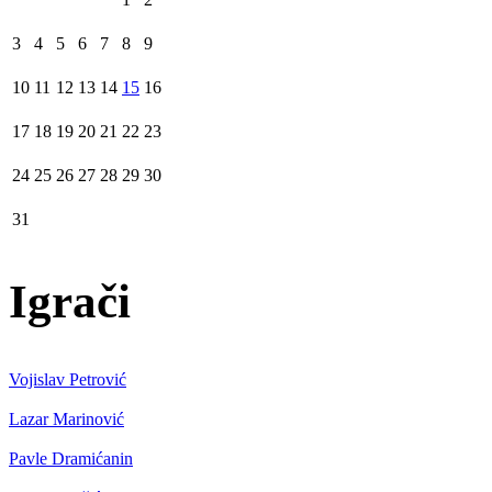
3
4
5
6
7
8
9
10
11
12
13
14
15
16
17
18
19
20
21
22
23
24
25
26
27
28
29
30
31
Igrači
Vojislav Petrović
Lazar Marinović
Pavle Dramićanin