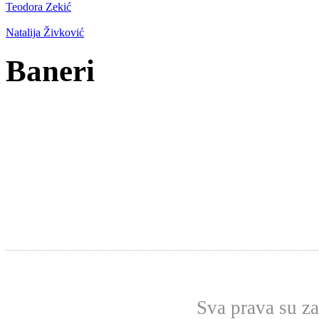
Teodora Zekić
Natalija Živković
Baneri
Sva prava su z