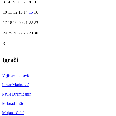
3
4
5
6
7
8
9
10
11
12
13
14
15
16
17
18
19
20
21
22
23
24
25
26
27
28
29
30
31
Igrači
Vojislav Petrović
Lazar Marinović
Pavle Dramićanin
Milorad Jašić
Mirjana Čelić