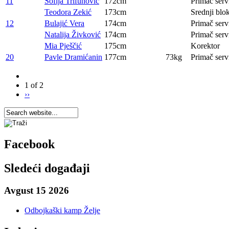
11
Sofija Trifunović
172cm
Primač serv
Teodora Zekić
173cm
Srednji blo
12
Bulajić Vera
174cm
Primač serv
Natalija Živković
174cm
Primač serv
Mia Pješčić
175cm
Korektor
20
Pavle Dramićanin
177cm
73kg
Primač serv
1 of 2
››
Facebook
Sledeći događaji
Avgust 15 2026
Odbojkaški kamp Želje