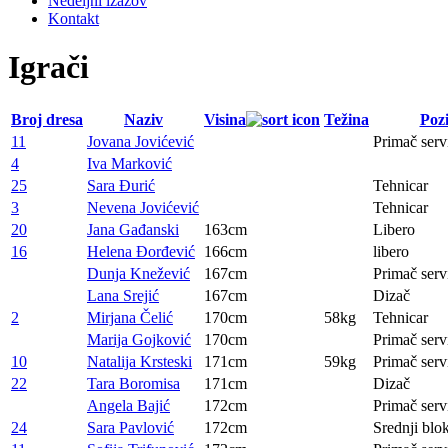
Nedeljni izazov
Kontakt
Igrači
Broj dresa
Naziv
Visina
Težina
Pozi
11
Jovana Jovićević
Primač serv
4
Iva Marković
25
Sara Đurić
Tehnicar
3
Nevena Jovićević
Tehnicar
20
Jana Gađanski
163cm
Libero
16
Helena Đorđević
166cm
libero
Dunja Knežević
167cm
Primač serv
Lana Srejić
167cm
Dizač
2
Mirjana Čelić
170cm
58kg
Tehnicar
Marija Gojković
170cm
Primač serv
10
Natalija Krsteski
171cm
59kg
Primač serv
22
Tara Boromisa
171cm
Dizač
Angela Bajić
172cm
Primač serv
24
Sara Pavlović
172cm
Srednji blo