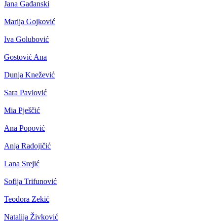
Jana Gađanski
Marija Gojković
Iva Golubović
Gostović Ana
Dunja Knežević
Sara Pavlović
Mia Pješčić
Ana Popović
Anja Radojičić
Lana Srejić
Sofija Trifunović
Teodora Zekić
Natalija Živković