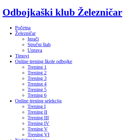
Odbojkaški klub Železničar
Početna
Železničar
Igrači
Stručni štab
Uprava
Timovi
Online trening škole odbojke
Trening 1
Trening 2
Trening 3
Trening 4
Trening 5
Trening 6
Online trening selekcija
Trening I
Trening II
Trening III
Trening IV
Trening V
Trening VI