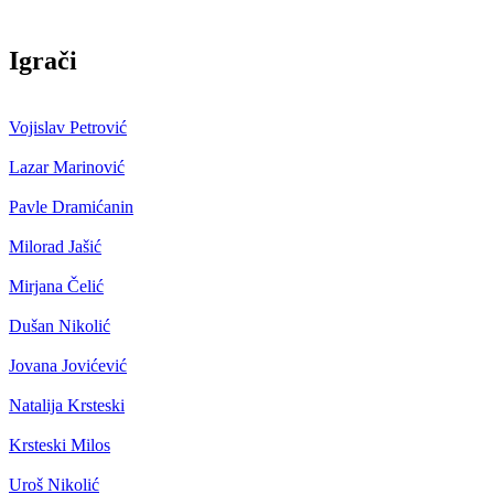
Igrači
Vojislav Petrović
Lazar Marinović
Pavle Dramićanin
Milorad Jašić
Mirjana Čelić
Dušan Nikolić
Jovana Jovićević
Natalija Krsteski
Krsteski Milos
Uroš Nikolić