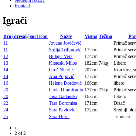
Nedeljni izazov
Kontakt
Igrači
Broj dresa
Naziv
Visina
Težina
Poz
11
Jovana Jovićević
Primač serv
11
Sofija Trifunović
172cm
Primač serv
12
Bulajić Vera
174cm
Primač serv
13
Krsteski Milos
182cm
74kg
Libero
14
Uroš Nikolić
207cm
Korektor, s
14
Ana Popović
177cm
Primač serv
16
Helena Đorđević
166cm
libero
20
Pavle Dramićanin
177cm
73kg
Primač serv
20
Jana Gađanski
163cm
Libero
22
Tara Boromisa
171cm
Dizač
24
Sara Pavlović
172cm
Srednji blo
25
Sara Đurić
Tehnicar
‹‹
2 of 2