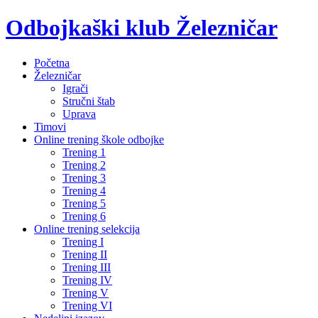
Odbojkaški klub Železničar
Početna
Železničar
Igrači
Stručni štab
Uprava
Timovi
Online trening škole odbojke
Trening 1
Trening 2
Trening 3
Trening 4
Trening 5
Trening 6
Online trening selekcija
Trening I
Trening II
Trening III
Trening IV
Trening V
Trening VI