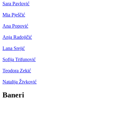
Sara Pavlović
Mia Pješčić
Ana Popović
Anja Radojičić
Lana Srejić
Sofija Trifunović
Teodora Zekić
Natalija Živković
Baneri