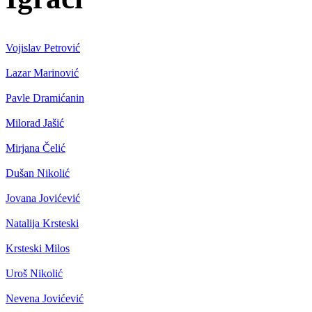
Vojislav Petrović
Lazar Marinović
Pavle Dramićanin
Milorad Jašić
Mirjana Čelić
Dušan Nikolić
Jovana Jovićević
Natalija Krsteski
Krsteski Milos
Uroš Nikolić
Nevena Jovićević