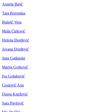
Angela Bajić
Tara Boromisa
Bulajić Vera
Maša Ćirković
Helena Đorđević
Jovana Đorđević
Jana Gađanski
Marija Gojković
Iva Golubović
Gostović Ana
Dunja Knežević
Sara Pavlović