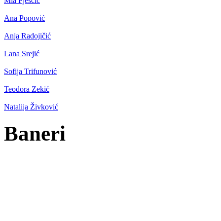
Mia Pješčić
Ana Popović
Anja Radojičić
Lana Srejić
Sofija Trifunović
Teodora Zekić
Natalija Živković
Baneri