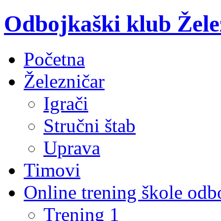
Odbojkaški klub Žele
Početna
Železničar
Igrači
Stručni štab
Uprava
Timovi
Online trening škole odb
Trening 1