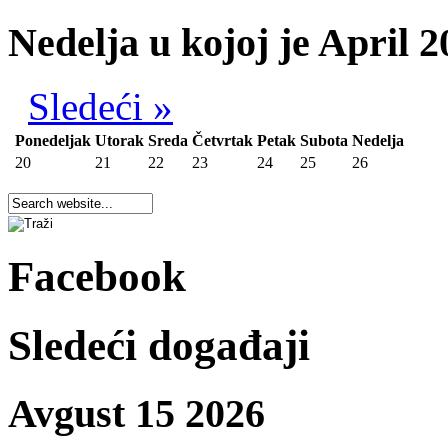
Nedelja u kojoj je April 2
Sledeći »
Ponedeljak
Utorak
Sreda
Četvrtak
Petak
Subota
Nedelja
20
21
22
23
24
25
26
Facebook
Sledeći događaji
Avgust 15 2026