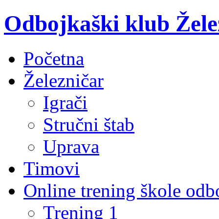
Odbojkaški klub Žele
Početna
Železničar
Igrači
Stručni štab
Uprava
Timovi
Online trening škole odb
Trening 1