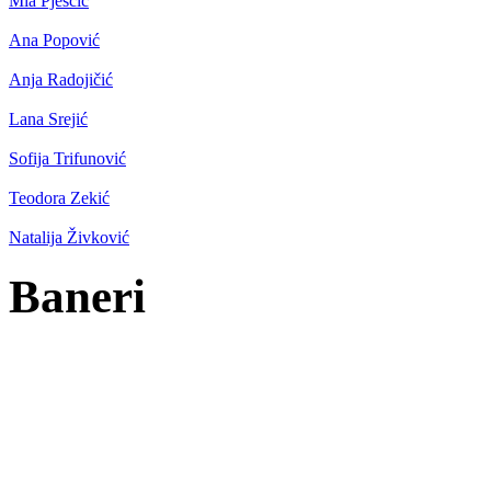
Mia Pješčić
Ana Popović
Anja Radojičić
Lana Srejić
Sofija Trifunović
Teodora Zekić
Natalija Živković
Baneri