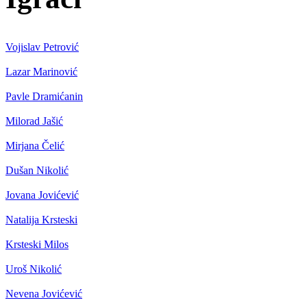
Vojislav Petrović
Lazar Marinović
Pavle Dramićanin
Milorad Jašić
Mirjana Čelić
Dušan Nikolić
Jovana Jovićević
Natalija Krsteski
Krsteski Milos
Uroš Nikolić
Nevena Jovićević