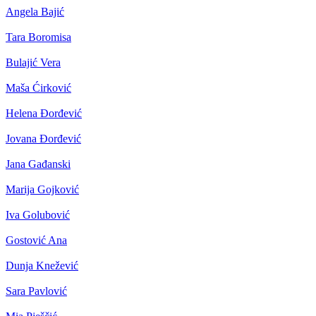
Angela Bajić
Tara Boromisa
Bulajić Vera
Maša Ćirković
Helena Đorđević
Jovana Đorđević
Jana Gađanski
Marija Gojković
Iva Golubović
Gostović Ana
Dunja Knežević
Sara Pavlović