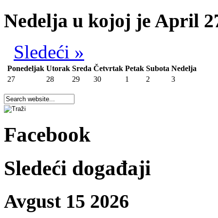
Nedelja u kojoj je April 2
Sledeći »
Ponedeljak
Utorak
Sreda
Četvrtak
Petak
Subota
Nedelja
27
28
29
30
1
2
3
Facebook
Sledeći događaji
Avgust 15 2026