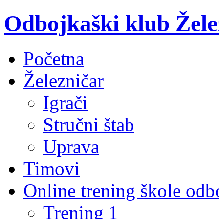
Odbojkaški klub Žele
Početna
Železničar
Igrači
Stručni štab
Uprava
Timovi
Online trening škole odb
Trening 1