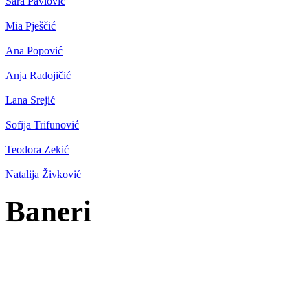
Sara Pavlović
Mia Pješčić
Ana Popović
Anja Radojičić
Lana Srejić
Sofija Trifunović
Teodora Zekić
Natalija Živković
Baneri