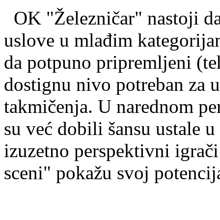
OK "Železničar" nastoji da 
uslove u mlađim kategorija
da potpuno pripremljeni (tehi
dostignu nivo potreban za 
takmičenja. U narednom per
su već dobili šansu ustale u
izuzetno perspektivni igrači
sceni" pokažu svoj potencija