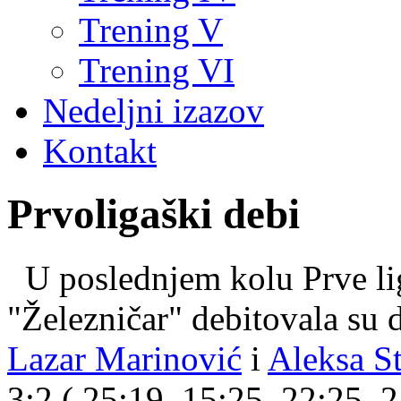
Trening V
Trening VI
Nedeljni izazov
Kontakt
Prvoligaški debi
U poslednjem kolu Prve lig
"Železničar" debitovala su d
Lazar Marinović
i
Aleksa S
3:2 ( 25:19, 15:25, 22:25,