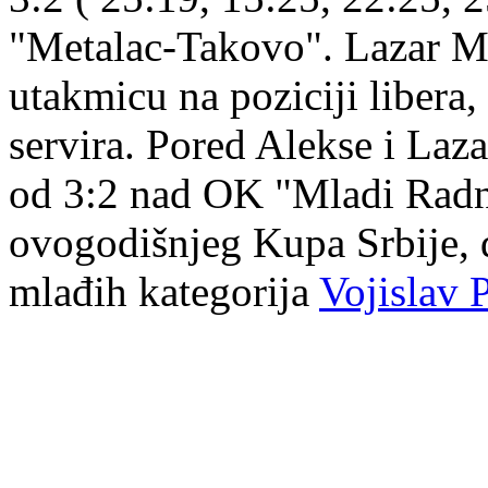
"Metalac-Takovo". Lazar Ma
utakmicu na poziciji libera,
servira. Pored Alekse i La
od 3:2 nad OK "Mladi Radni
ovogodišnjeg Kupa Srbije, d
mlađih kategorija
Vojislav 