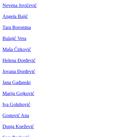
Nevena Jovićević
Angela Bajić
Tara Boromisa
Bulajić Vera
Maša Ćirković
Helena Đorđević
Jovana Đorđević
Jana Gađanski
Marija Gojković
Iva Golubović
Gostović Ana
Dunja Knežević