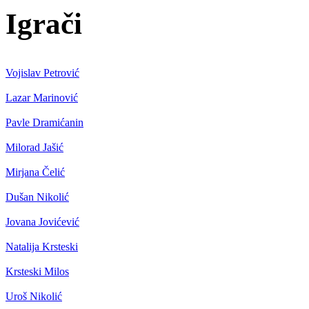
Igrači
Vojislav Petrović
Lazar Marinović
Pavle Dramićanin
Milorad Jašić
Mirjana Čelić
Dušan Nikolić
Jovana Jovićević
Natalija Krsteski
Krsteski Milos
Uroš Nikolić