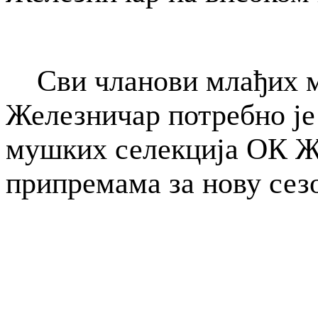
Сви чланови млађих м
Железничар потребно је 
мушких селекција ОК Ж
припремама за нову сез