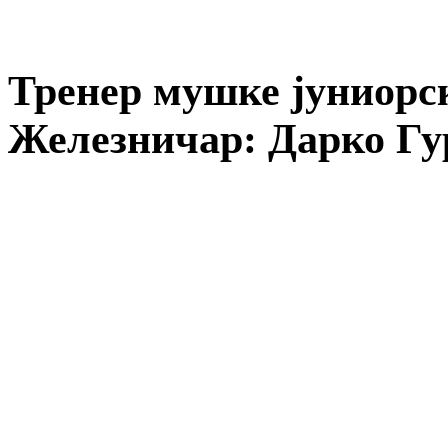
Тренер мушке јуниорск
Железничар: Дарко Гур