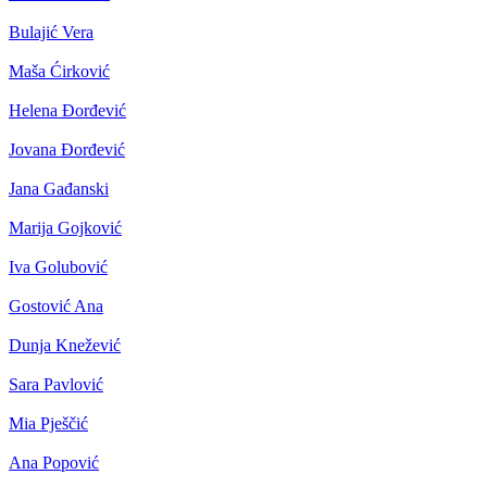
Bulajić Vera
Maša Ćirković
Helena Đorđević
Jovana Đorđević
Jana Gađanski
Marija Gojković
Iva Golubović
Gostović Ana
Dunja Knežević
Sara Pavlović
Mia Pješčić
Ana Popović