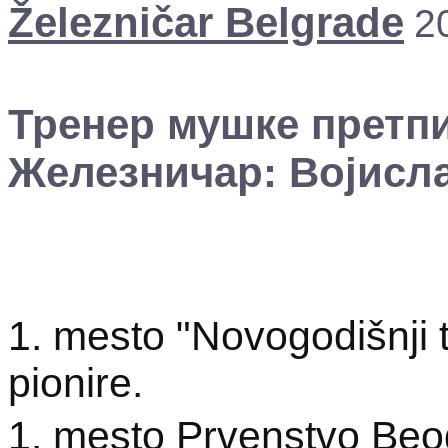
Železničar Belgrade
2
Тренер мушке претп
Железничар: Војисла
1. mesto "Novogodišnji 
pionire.
1. mesto Prvenstvo Beo