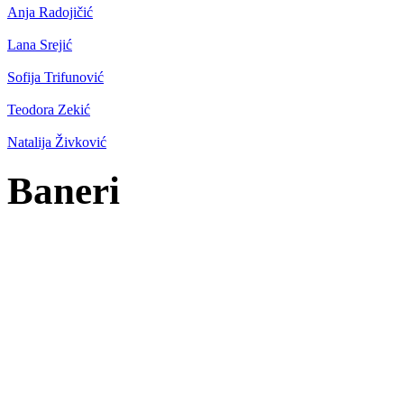
Anja Radojičić
Lana Srejić
Sofija Trifunović
Teodora Zekić
Natalija Živković
Baneri