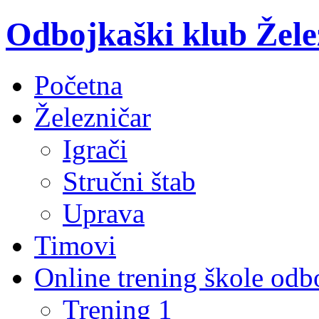
Odbojkaški klub Žele
Početna
Železničar
Igrači
Stručni štab
Uprava
Timovi
Online trening škole odb
Trening 1