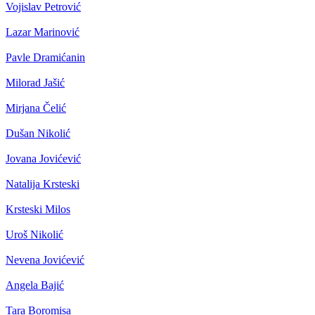
Vojislav Petrović
Lazar Marinović
Pavle Dramićanin
Milorad Jašić
Mirjana Čelić
Dušan Nikolić
Jovana Jovićević
Natalija Krsteski
Krsteski Milos
Uroš Nikolić
Nevena Jovićević
Angela Bajić
Tara Boromisa