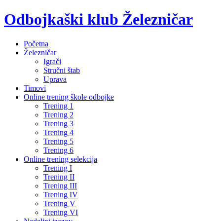
Odbojkaški klub Železničar
Početna
Železničar
Igrači
Stručni štab
Uprava
Timovi
Online trening škole odbojke
Trening 1
Trening 2
Trening 3
Trening 4
Trening 5
Trening 6
Online trening selekcija
Trening I
Trening II
Trening III
Trening IV
Trening V
Trening VI