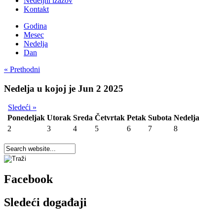
Nedeljni izazov
Kontakt
Godina
Mesec
Nedelja
Dan
« Prethodni
Nedelja u kojoj je Jun 2 2025
Sledeći »
Ponedeljak
Utorak
Sreda
Četvrtak
Petak
Subota
Nedelja
2
3
4
5
6
7
8
Facebook
Sledeći događaji