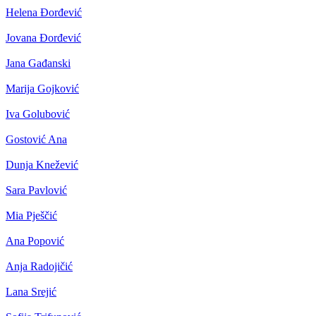
Helena Đorđević
Jovana Đorđević
Jana Gađanski
Marija Gojković
Iva Golubović
Gostović Ana
Dunja Knežević
Sara Pavlović
Mia Pješčić
Ana Popović
Anja Radojičić
Lana Srejić