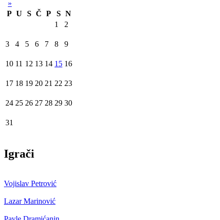
»
P
U
S
Č
P
S
N
1
2
3
4
5
6
7
8
9
10
11
12
13
14
15
16
17
18
19
20
21
22
23
24
25
26
27
28
29
30
31
Igrači
Vojislav Petrović
Lazar Marinović
Pavle Dramićanin