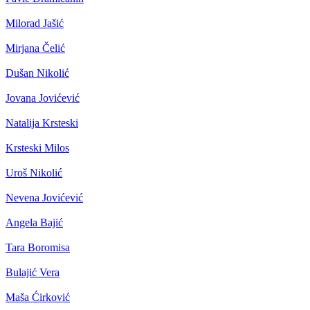
Milorad Jašić
Mirjana Čelić
Dušan Nikolić
Jovana Jovićević
Natalija Krsteski
Krsteski Milos
Uroš Nikolić
Nevena Jovićević
Angela Bajić
Tara Boromisa
Bulajić Vera
Maša Ćirković