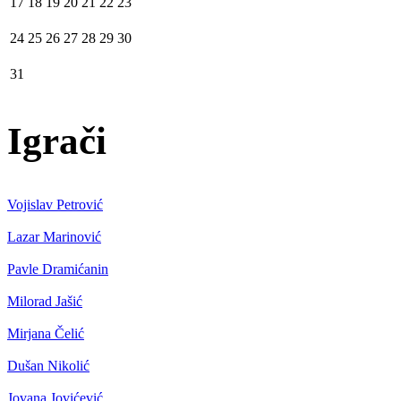
17
18
19
20
21
22
23
24
25
26
27
28
29
30
31
Igrači
Vojislav Petrović
Lazar Marinović
Pavle Dramićanin
Milorad Jašić
Mirjana Čelić
Dušan Nikolić
Jovana Jovićević