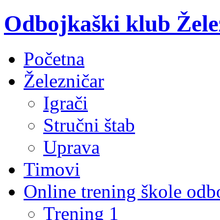
Odbojkaški klub Žele
Početna
Železničar
Igrači
Stručni štab
Uprava
Timovi
Online trening škole odb
Trening 1