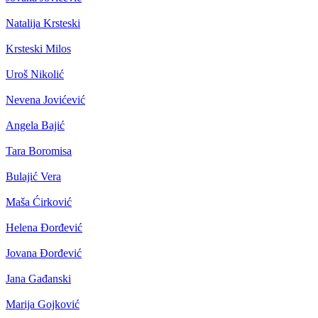
Natalija Krsteski
Krsteski Milos
Uroš Nikolić
Nevena Jovićević
Angela Bajić
Tara Boromisa
Bulajić Vera
Maša Ćirković
Helena Đorđević
Jovana Đorđević
Jana Gađanski
Marija Gojković