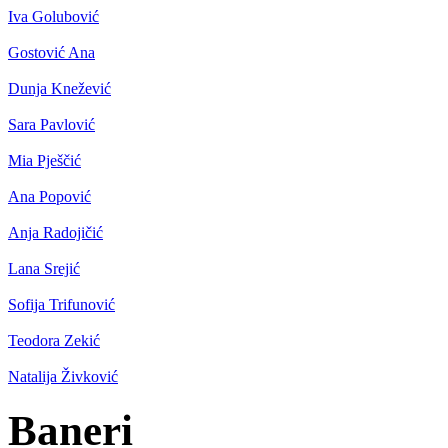
Iva Golubović
Gostović Ana
Dunja Knežević
Sara Pavlović
Mia Pješčić
Ana Popović
Anja Radojičić
Lana Srejić
Sofija Trifunović
Teodora Zekić
Natalija Živković
Baneri