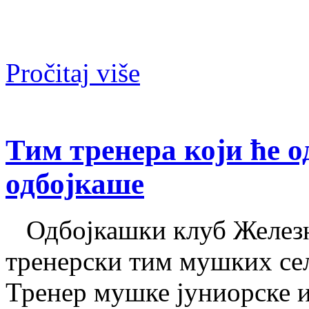
Pročitaj više
Тим тренера који ће о
одбојкаше
Одбојкашки клуб Железн
тренерски тим мушких сел
Тренер мушке јуниорске и