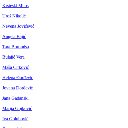
Krsteski Milos
Uroš Nikolić
Nevena Jovićević
Angela Bajić
Tara Boromisa
Bulajić Vera
Maša Ćirković
Helena Đorđević
Jovana Đorđević
Jana Gađanski
Marija Gojković
Iva Golubović