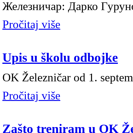
Железничар: Дарко Гур
Pročitaj više
Upis u školu odbojke
OK Železničar od 1. septem
Pročitaj više
Zašto treniram u OK Že