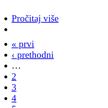
Pročitaj više
« prvi
‹ prethodni
…
2
3
4