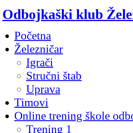
Odbojkaški klub Žele
Početna
Železničar
Igrači
Stručni štab
Uprava
Timovi
Online trening škole odb
Trening 1