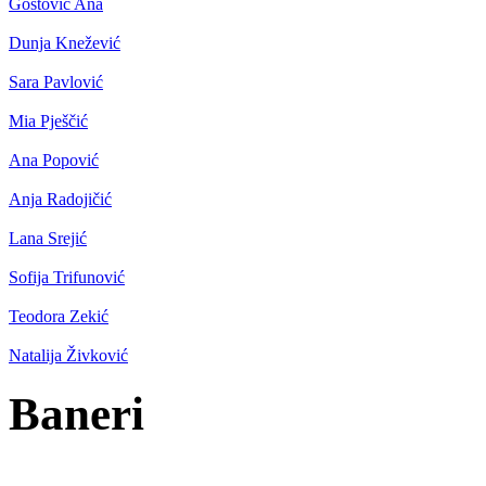
Gostović Ana
Dunja Knežević
Sara Pavlović
Mia Pješčić
Ana Popović
Anja Radojičić
Lana Srejić
Sofija Trifunović
Teodora Zekić
Natalija Živković
Baneri