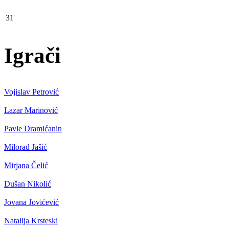
31
Igrači
Vojislav Petrović
Lazar Marinović
Pavle Dramićanin
Milorad Jašić
Mirjana Čelić
Dušan Nikolić
Jovana Jovićević
Natalija Krsteski