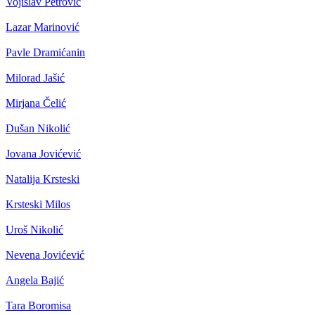
Vojislav Petrović
Lazar Marinović
Pavle Dramićanin
Milorad Jašić
Mirjana Čelić
Dušan Nikolić
Jovana Jovićević
Natalija Krsteski
Krsteski Milos
Uroš Nikolić
Nevena Jovićević
Angela Bajić
Tara Boromisa