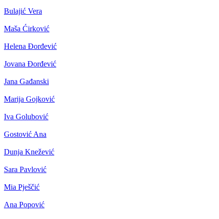
Bulajić Vera
Maša Ćirković
Helena Đorđević
Jovana Đorđević
Jana Gađanski
Marija Gojković
Iva Golubović
Gostović Ana
Dunja Knežević
Sara Pavlović
Mia Pješčić
Ana Popović