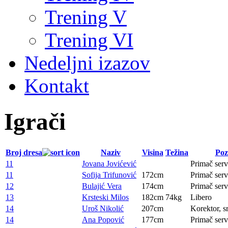
Trening V
Trening VI
Nedeljni izazov
Kontakt
Igrači
Broj dresa
Naziv
Visina
Težina
Poz
11
Jovana Jovićević
Primač serv
11
Sofija Trifunović
172cm
Primač serv
12
Bulajić Vera
174cm
Primač serv
13
Krsteski Milos
182cm
74kg
Libero
14
Uroš Nikolić
207cm
Korektor, s
14
Ana Popović
177cm
Primač serv