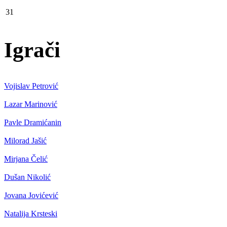
31
Igrači
Vojislav Petrović
Lazar Marinović
Pavle Dramićanin
Milorad Jašić
Mirjana Čelić
Dušan Nikolić
Jovana Jovićević
Natalija Krsteski