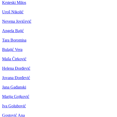
Krsteski Milos
Uroš Nikolić
Nevena Jovićević
Angela Bajić
Tara Boromisa
Bulajić Vera
Maša Ćirković
Helena Đorđević
Jovana Đorđević
Jana Gađanski
Marija Gojković
Iva Golubović
Gostović Ana