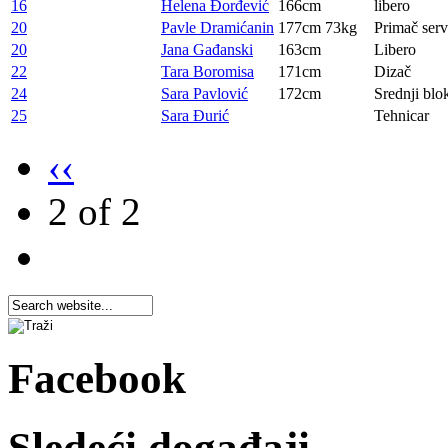
16
Helena Đorđević
166cm
libero
20
Pavle Dramićanin
177cm
73kg
Primač serv
20
Jana Gađanski
163cm
Libero
22
Tara Boromisa
171cm
Dizač
24
Sara Pavlović
172cm
Srednji blo
25
Sara Đurić
Tehnicar
‹‹
2 of 2
Facebook
Sledeći događaji