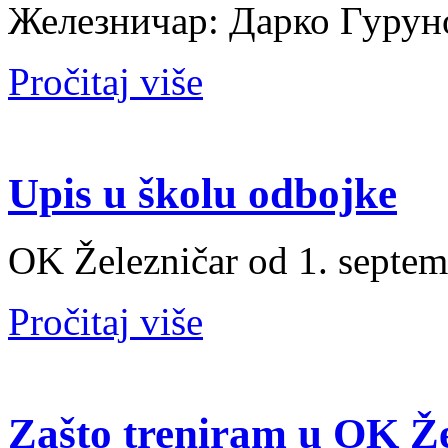
Железничар: Дарко Гур
Pročitaj više
Upis u školu odbojke
OK Železničar od 1. septem
Pročitaj više
Zašto treniram u OK Že