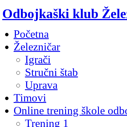
Odbojkaški klub Žele
Početna
Železničar
Igrači
Stručni štab
Uprava
Timovi
Online trening škole odb
Trening 1