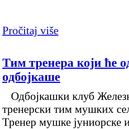
Pročitaj više
Тим тренера који ће о
одбојкаше
Одбојкашки клуб Железн
тренерски тим мушких сел
Тренер мушке јуниорске и