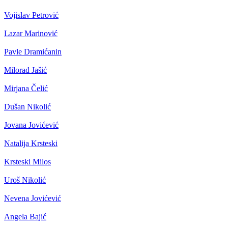
Vojislav Petrović
Lazar Marinović
Pavle Dramićanin
Milorad Jašić
Mirjana Čelić
Dušan Nikolić
Jovana Jovićević
Natalija Krsteski
Krsteski Milos
Uroš Nikolić
Nevena Jovićević
Angela Bajić