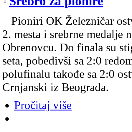
Srebro za pionire
Pioniri OK Železničar ostv
2. mesta i srebrne medalje 
Obrenovcu. Do finala su sti
seta, pobedivši sa 2:0 red
polufinalu takođe sa 2:0 o
Crnjanski iz Beograda.
Pročitaj više