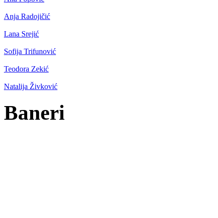
Anja Radojičić
Lana Srejić
Sofija Trifunović
Teodora Zekić
Natalija Živković
Baneri