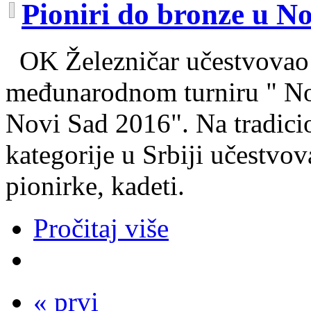
Pioniri do bronze u 
OK Železničar učestvovao 
međunarodnom turniru " Nov
Novi Sad 2016". Na tradici
kategorije u Srbiji učestvov
pionirke, kadeti.
Pročitaj više
« prvi