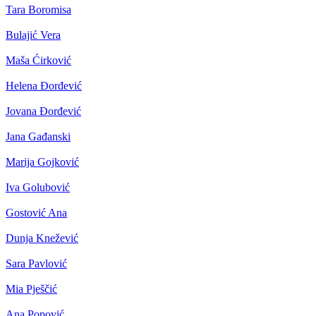
Tara Boromisa
Bulajić Vera
Maša Ćirković
Helena Đorđević
Jovana Đorđević
Jana Gađanski
Marija Gojković
Iva Golubović
Gostović Ana
Dunja Knežević
Sara Pavlović
Mia Pješčić
Ana Popović