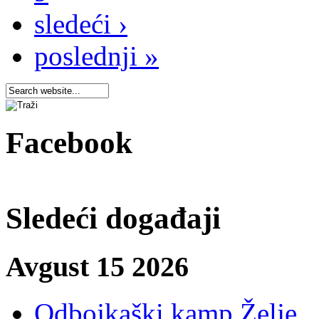
sledeći ›
poslednji »
Facebook
Sledeći događaji
Avgust 15 2026
Odbojkaški kamp Želje